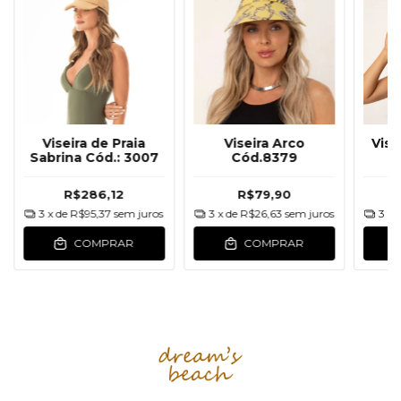
Viseira de Praia
Viseira Arco
Vise
Sabrina Cód.: 3007
Cód.8379
R$286,12
R$79,90
3
x de
R$95,37
sem juros
3
x de
R$26,63
sem juros
3
x 
COMPRAR
COMPRAR